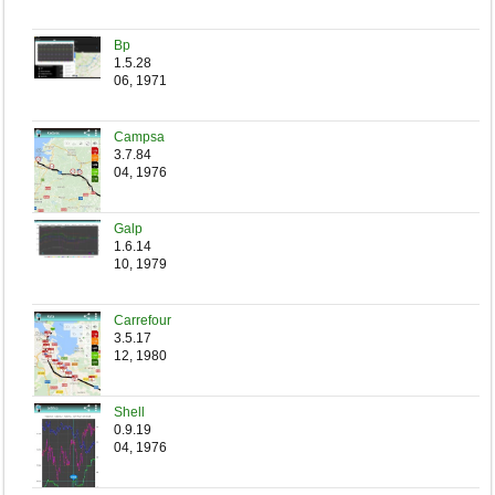
Bp
1.5.28
06, 1971
Campsa
3.7.84
04, 1976
Galp
1.6.14
10, 1979
Carrefour
3.5.17
12, 1980
Shell
0.9.19
04, 1976