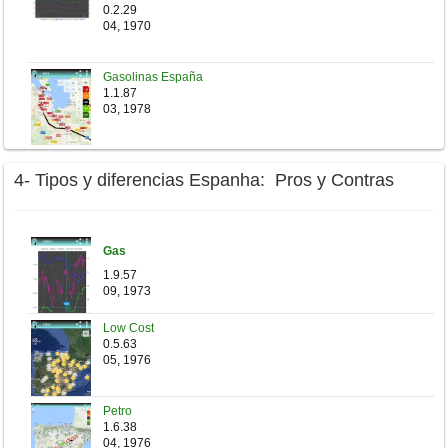
0.2.29
04, 1970
Gasolinas España
1.1.87
03, 1978
4- Tipos y diferencias Espanha: Pros y Contras
Gas
1.9.57
09, 1973
Low Cost
0.5.63
05, 1976
Petro
1.6.38
04, 1976