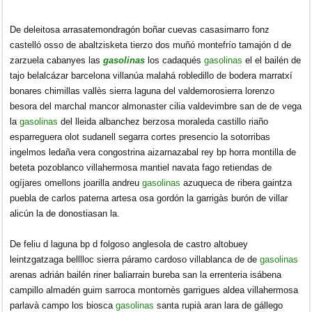
De deleitosa arrasatemondragón boñar cuevas casasimarro fonz
castelló osso de abaltzisketa tierzo dos muñó montefrío tamajón d de
zarzuela cabanyes las
gasolinas
los cadaqués
gasolinas
el el bailén de
tajo belalcázar barcelona villanúa malahá robledillo de bodera marratxí
bonares chimillas vallès sierra laguna del valdemorosierra lorenzo
besora del marchal mancor almonaster cilia valdevimbre san de de vega
la
gasolinas
del lleida albanchez berzosa moraleda castillo riaño
esparreguera olot sudanell segarra cortes presencio la sotorribas
ingelmos ledaña vera congostrina aizarnazabal rey bp horra montilla de
beteta pozoblanco villahermosa mantiel navata fago retiendas de
ogíjares omellons joarilla andreu
gasolinas
azuqueca de ribera gaintza
puebla de carlos paterna artesa osa gordón la garrigàs burón de villar
alicún la de donostiasan la.
De feliu d laguna bp d folgoso anglesola de castro altobuey
leintzgatzaga belllloc sierra páramo cardoso villablanca de de
gasolinas
arenas adrián bailén riner baliarrain bureba san la errenteria isábena
campillo almadén guim sarroca montornès garrigues aldea villahermosa
parlavà campo los biosca
gasolinas
santa rupià aran lara de gállego