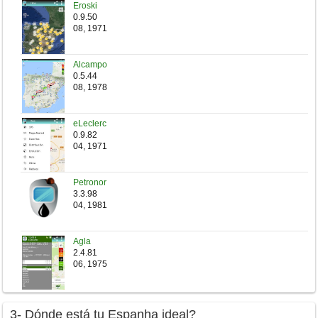
Eroski
0.9.50
08, 1971
Alcampo
0.5.44
08, 1978
eLeclerc
0.9.82
04, 1971
Petronor
3.3.98
04, 1981
Agla
2.4.81
06, 1975
3- Dónde está tu Espanha ideal?