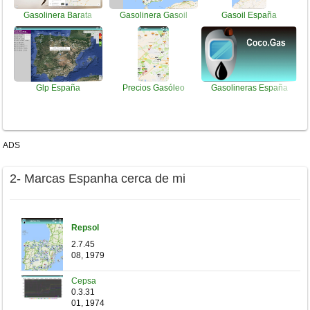
Gasolinera Barata
Gasolinera Gasoil
Gasoil España
Glp España
Precios Gasóleo
Gasolineras España
ADS
2- Marcas Espanha cerca de mi
Repsol
2.7.45
08, 1979
Cepsa
0.3.31
01, 1974