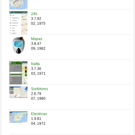
24h
3.7.92
02, 1975
Mapas
3.8.47
09, 1982
Nafta
3.7.36
03, 1971
Surtidores
2.6.79
07, 1980
Electricas
1.9.81
04, 1972