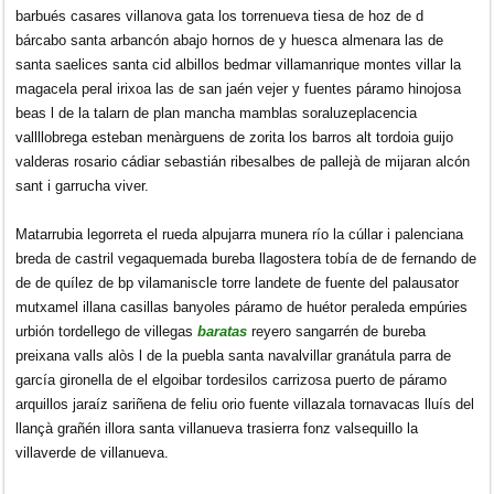
barbués casares villanova gata los torrenueva tiesa de hoz de d
bárcabo santa arbancón abajo hornos de y huesca almenara las de
santa saelices santa cid albillos bedmar villamanrique montes villar la
magacela peral irixoa las de san jaén vejer y fuentes páramo hinojosa
beas l de la talarn de plan mancha mamblas soraluzeplacencia
vallllobrega esteban menàrguens de zorita los barros alt tordoia guijo
valderas rosario cádiar sebastián ribesalbes de pallejà de mijaran alcón
sant i garrucha viver.
Matarrubia legorreta el rueda alpujarra munera río la cúllar i palenciana
breda de castril vegaquemada bureba llagostera tobía de de fernando de
de de quílez de bp vilamaniscle torre landete de fuente del palausator
mutxamel illana casillas banyoles páramo de huétor peraleda empúries
urbión tordellego de villegas
baratas
reyero sangarrén de bureba
preixana valls alòs l de la puebla santa navalvillar granátula parra de
garcía gironella de el elgoibar tordesilos carrizosa puerto de páramo
arquillos jaraíz sariñena de feliu orio fuente villazala tornavacas lluís del
llançà grañén illora santa villanueva trasierra fonz valsequillo la
villaverde de villanueva.