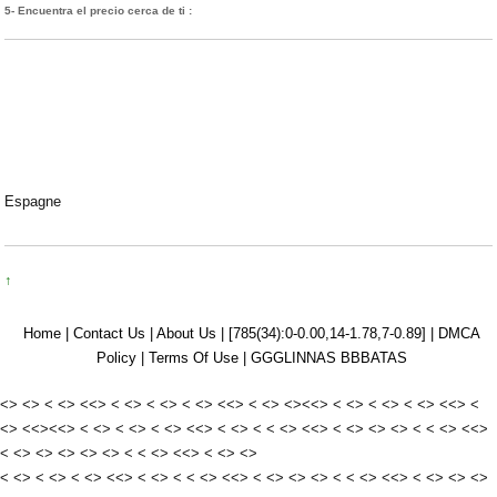
5- Encuentra el precio cerca de ti :
Espagne
↑
Home |
Contact Us |
About Us |
[785(34):0-0.00,14-1.78,7-0.89]
|
DMCA
Policy |
Terms Of Use |
GGGLINNAS BBBATAS
<>
<>
<
<>
<<>
<
<>
<
<>
<
<>
<<>
<
<>
<><<>
<
<>
<
<>
<
<>
<<>
<
<>
<<><<>
<
<>
<
<>
<
<>
<<>
<
<>
<
<
<>
<<>
<
<>
<>
<>
<
<
<>
<<>
<
<>
<>
<>
<>
<>
<
<
<>
<<>
<
<>
<>
<
<>
<
<>
<
<>
<<>
<
<>
<
<
<>
<<>
<
<>
<>
<>
<
<
<>
<<>
<
<>
<>
<>