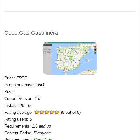
Coco.Gas Gasolinera
Price
:
FREE
In-app purchases
:
NO
Size
:
Current Version
:
1.0
Installs
:
10 - 50
Rating average:
(5 out of 5)
Rating users
:
5
Requirements
:
1.6 and up
Content Rating
:
Everyone
Package name
:
Coco.Gas